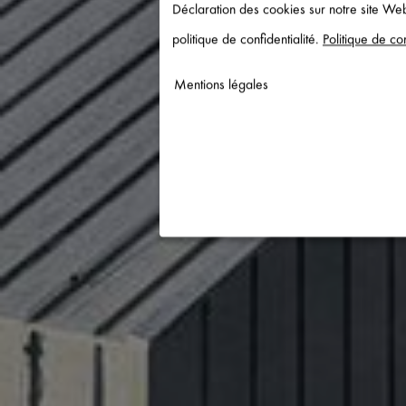
Déclaration des cookies sur notre site Web
politique de confidentialité.
Politique de con
Mentions légales
Nécessaire
↓
2
services
Statistiques
↓
5
services
Marketing
↓
10
services
Activer ou désactiver tous les 
Utilisez ce commutateur pour activer 