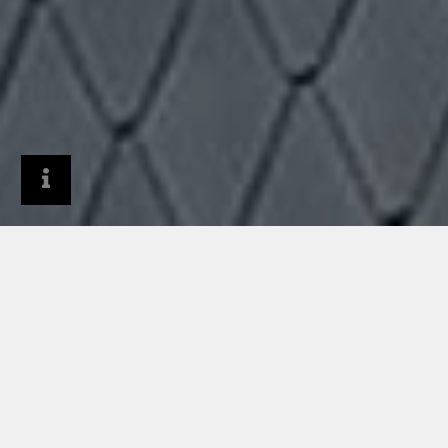
Produits
Matériau & surfaces
Notre zinc
ZINC RHEINZINK :