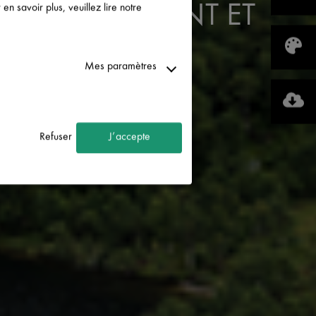
n savoir plus, veuillez lire notre
NVIRONNEMENT ET
Mes paramètres
Refuser
J’accepte