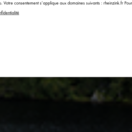
. Votre consentement s’applique aux domaines suivants : rheinzink.fr Pour e
OMMES, BON POUR L'E
fidentialité
BON POUR L'AVENIR.
services
ou désactiver tous les services.