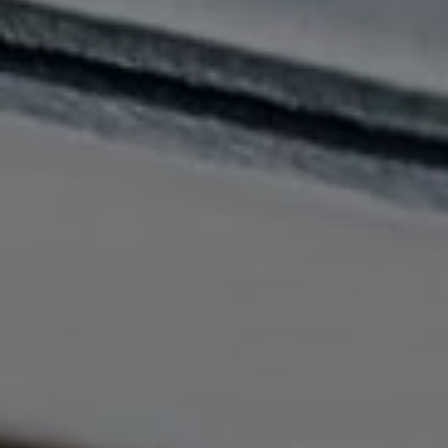
Marketing
↓
10
services
Activer ou désactiver tous les services
Utilisez ce commutateur pour activer ou désactiver tous les
services.