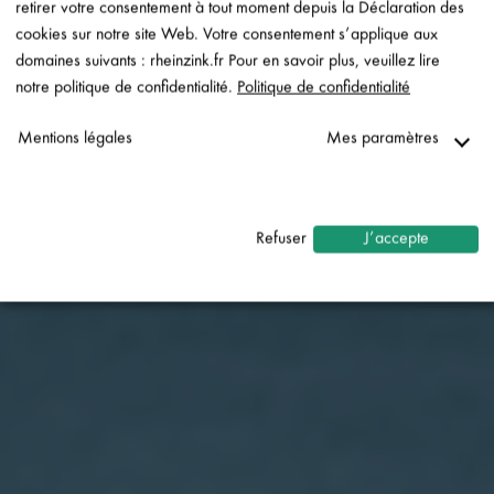
retirer votre consentement à tout moment depuis la Déclaration des
cookies sur notre site Web. Votre consentement s’applique aux
UNE ESTHÉTIQUE QUI
domaines suivants : rheinzink.fr Pour en savoir plus, veuillez lire
notre politique de confidentialité.
Politique de confidentialité
REVIENT
RHEINZINK & RECYCLAGE
Mentions légales
Mes paramètres
Nécessaire
↓
2
services
Refuser
J’accepte
Statistiques
↓
5
services
Marketing
↓
10
services
Activer ou désactiver tous les services
Utilisez ce commutateur pour activer ou désactiver tous les
services.