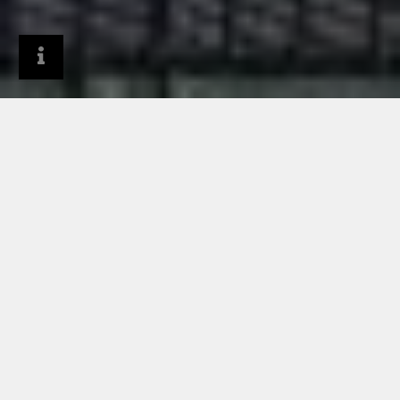
Produits
Systèmes de couverture
Couverture de toit
Tasseau
UN SYSTÈME DE COUVERTURE TRADITIONNEL
RHEINZINK-TASSEAUX
APERÇU DE LA