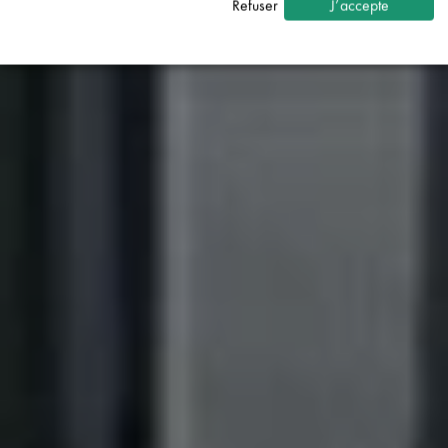
Refuser
J’accepte
Statistiques
↓
5
services
Marketing
↓
10
services
Activer ou désactiver tous les services
Utilisez ce commutateur pour activer ou désactiver tous les
services.