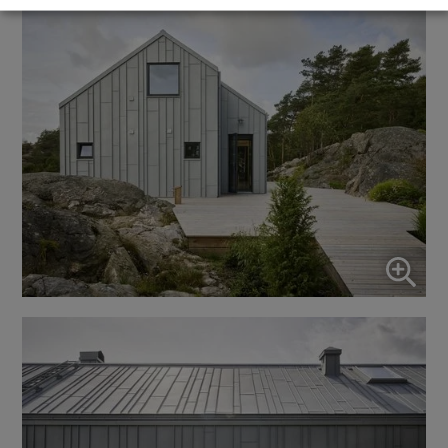
↓
5
services
Marketing
↓
10
services
Activer ou désactiver tous les services
Utilisez ce commutateur pour activer ou désactiver tous les
services.