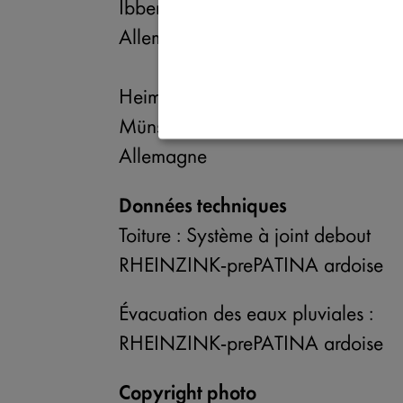
Ibbenbüren
Nécessaire
Allemagne
↓
2
services
Statistiques
Heimspiel Architekten
↓
5
services
Münster
Marketing
Allemagne
↓
10
services
Données techniques
Activer ou désactiver tous les 
Toiture : Système à joint debout
Utilisez ce commutateur pour activer 
RHEINZINK-prePATINA ardoise
Évacuation des eaux pluviales :
RHEINZINK-prePATINA ardoise
Copyright photo