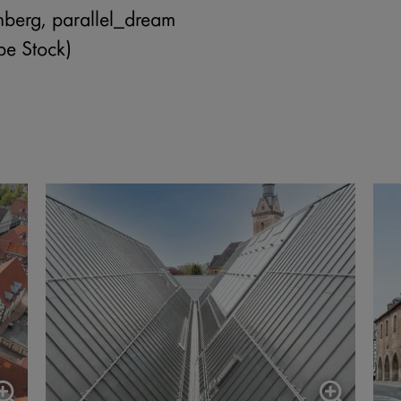
nberg, parallel_dream
be Stock)