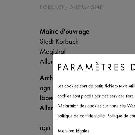
KORBACH, ALLEMAGNE
Maître d'ouvrage
Stadt Korbach
Magistrat
Allemagne
PARAMÈTRES 
Architecte
Les cookies sont de petits fichiers texte ut
agn Niederberghaus & Partner G
cookies sont placés par des services tier
Ibbenbüren
Déclaration des cookies sur notre site Web
Allemagne
politique de confidentialité.
Politique de con
agn Niederberghaus & Partner G
Mentions légales