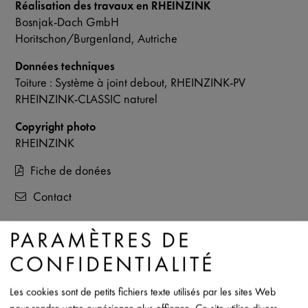
Réalisation des travaux en RHEINZINK
Bosnjak-Dach GmbH
Horitschon/Burgenland, Autriche
Données techniques
Toiture : Système à joint debout, RHEINZINK-PV
RHEINZINK-CLASSIC naturel
Copyright photo
RHEINZINK
Fiche de donées
Contact
PARAMÈTRES DE
CONFIDENTIALITÉ
Les cookies sont de petits fichiers texte utilisés par les sites Web