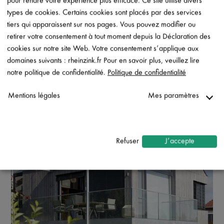
pour rendre votre expérience plus efficace. Ce site utilise divers
types de cookies. Certains cookies sont placés par des services
tiers qui apparaissent sur nos pages. Vous pouvez modifier ou
retirer votre consentement à tout moment depuis la Déclaration des
cookies sur notre site Web. Votre consentement s’applique aux
domaines suivants : rheinzink.fr Pour en savoir plus, veuillez lire
notre politique de confidentialité.
Politique de confidentialité
Mentions légales
Mes paramètres
Nécessaire
↓
2
services
Refuser
J’accepte
Statistiques
↓
5
services
Marketing
↓
10
services
Activer ou désactiver tous les services