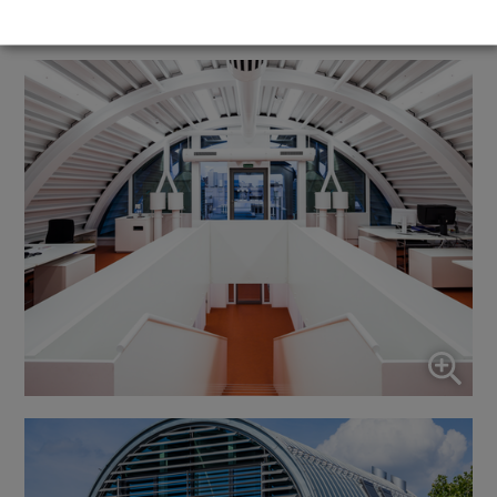
Statistiques
↓
5
services
Marketing
↓
10
services
Activer ou désactiver tous les services
Utilisez ce commutateur pour activer ou désactiver tous les
services.