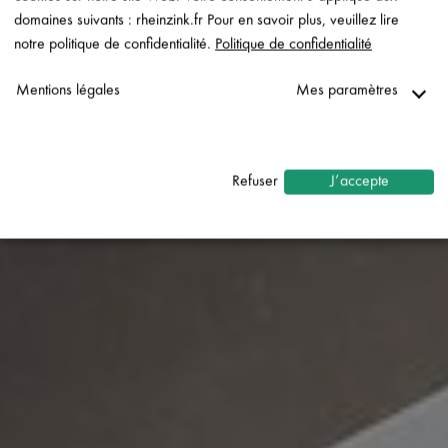
domaines suivants : rheinzink.fr Pour en savoir plus, veuillez lire
notre politique de confidentialité.
Politique de confidentialité
Mentions légales
Mes paramètres
Nécessaire
↓
2
services
Refuser
J’accepte
Statistiques
↓
5
services
Marketing
↓
10
services
Activer ou désactiver tous les services
Utilisez ce commutateur pour activer ou désactiver tous les
services.