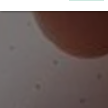
Statistiques
↓
5
services
Marketing
↓
10
services
Activer ou désactiver tous les services
Utilisez ce commutateur pour activer ou désactiver tous les
services.