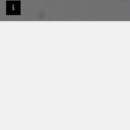
Entreprise
Espace information
Archives des actualités
La Chaîne de l’Espoir se surélève en zinc-Titane et
élargit ses capacités d’accueil à l’enfance !
20/02/2020
LA CHAÎNE DE
L’ESPOIR SE SURÉLÈVE
EN ZINC-TITANE ET