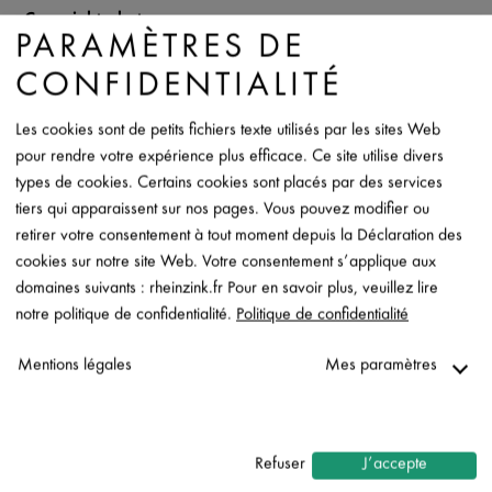
Copyright photo
PARAMÈTRES DE
RHEINZINK
CONFIDENTIALITÉ
Fiche de donées
Les cookies sont de petits fichiers texte utilisés par les sites Web
Contact
pour rendre votre expérience plus efficace. Ce site utilise divers
types de cookies. Certains cookies sont placés par des services
tiers qui apparaissent sur nos pages. Vous pouvez modifier ou
retirer votre consentement à tout moment depuis la Déclaration des
cookies sur notre site Web. Votre consentement s’applique aux
domaines suivants : rheinzink.fr Pour en savoir plus, veuillez lire
notre politique de confidentialité.
Politique de confidentialité
Mentions légales
Mes paramètres
Nécessaire
↓
2
services
Refuser
J’accepte
Statistiques