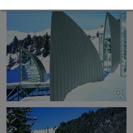
↓
5
services
Marketing
↓
10
services
Activer ou désactiver tous les services
Utilisez ce commutateur pour activer ou désactiver tous les
services.