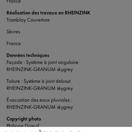
France
Réalisation des travaux en RHEINZINK
Tramblay Couverture
Sèvres
France
Données techniques
Façade : Système à joint angulaire
RHEINZINK-GRANUM skygrey
Toiture : Système à joint debout
RHEINZINK-GRANUM skygrey
Évacuation des eaux pluviales :
RHEINZINK-GRANUM skygrey
Copyright photo
Philippe Dureuil