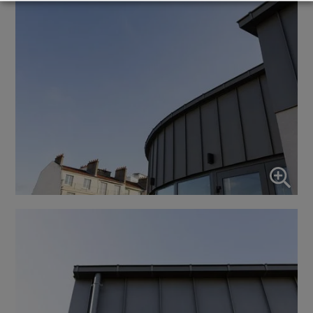
Marketing
↓
10
services
Activer ou désactiver tous les services
Utilisez ce commutateur pour activer ou désactiver tous les
services.