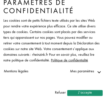
PARAMÈTRES DE
Fiche de donées
CONFIDENTIALITÉ
Contact
Les cookies sont de petits fichiers texte utilisés par les sites Web
pour rendre votre expérience plus efficace. Ce site utilise divers
types de cookies. Certains cookies sont placés par des services
tiers qui apparaissent sur nos pages. Vous pouvez modifier ou
retirer votre consentement à tout moment depuis la Déclaration des
cookies sur notre site Web. Votre consentement s’applique aux
domaines suivants : rheinzink.fr Pour en savoir plus, veuillez lire
notre politique de confidentialité.
Politique de confidentialité
Mentions légales
Mes paramètres
Nécessaire
↓
2
services
Refuser
J’accepte
Statistiques
↓
5
services