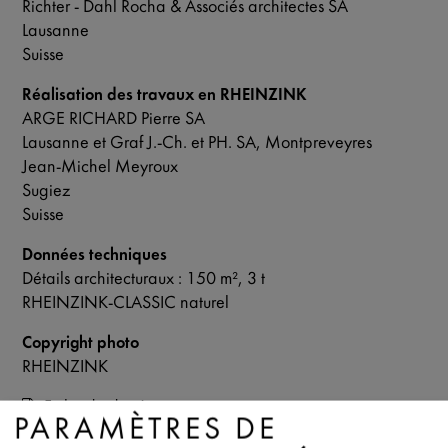
Richter - Dahl Rocha & Associés architectes SA
Lausanne
Suisse
Réalisation des travaux en RHEINZINK
ARGE RICHARD Pierre SA
Lausanne et Graf J.-Ch. et PH. SA, Montpreveyres
Jean-Michel Meyroux
Sugiez
Suisse
Données techniques
Détails architecturaux : 150 m², 3 t
RHEINZINK-CLASSIC naturel
Copyright photo
RHEINZINK
Fiche de donées
PARAMÈTRES DE
Contact